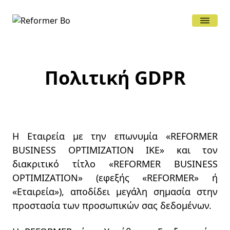
Πολιτική GDPR
Αρχική
Ποιοί Είμαστε
Υπηρεσίες
Η Εταιρεία με την επωνυμία «REFORMER
BUSINESS OPTIMIZATION IKE» και τον
Υλοποίηση έργων
διακριτικό τίτλο «REFORMER BUSINESS
ηλεκτρονικής Υγείας
OPTIMIZATION» (εφεξής «REFORMER» ή
Συμβουλευτικές Υπηρεσίες
«Εταιρεία»), αποδίδει μεγάλη σημασία στην
Υγείας
προστασία των προσωπικών σας δεδομένων.
Προϊόντα