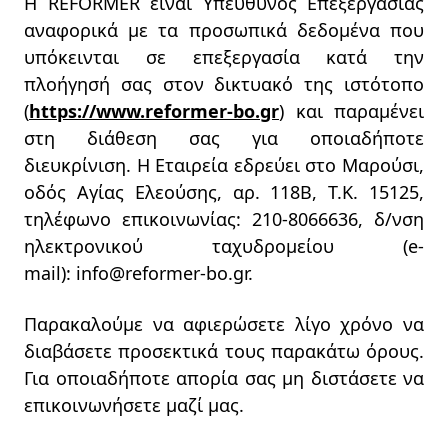
Η REFORMER είναι Υπεύθυνος Επεξεργασίας
Διαχείριση Έργων (Project
αναφορικά με τα προσωπικά δεδομένα που
and Delivery Management)
υπόκεινται σε επεξεργασία κατά την
Μετασχηματισμός
πλοήγησή σας στον δικτυακό της ιστότοπο
(Οργανωτικός – Εμπορικός –
(
https://www.
reformer
-
bo
.
gr
) και παραμένει
Ψηφιακός)
στη διάθεση σας για οποιαδήποτε
διευκρίνιση. Η Εταιρεία εδρεύει στο Μαρούσι,
Εξειδικευμένες Υπηρεσίες σε
οδός Αγίας Ελεούσης, αρ. 118Β, Τ.Κ. 15125,
Φορείς Δημοσίου
τηλέφωνο επικοινωνίας: 210-8066636, δ/νση
Υπηρεσίες σχεδιασμού και
ηλεκτρονικού ταχυδρομείου (e-
υλοποίησης έργων
mail): info@reformer-bo.gr.
Συνεργασίες
Παρακαλούμε να αφιερώσετε λίγο χρόνο να
διαβάσετε προσεκτικά τους παρακάτω όρους.
Επικοινωνία
Για οποιαδήποτε απορία σας μη διστάσετε να
επικοινωνήσετε μαζί μας.
English