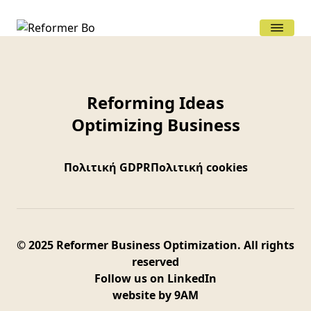
Reforming Ideas
Αρχική
Optimizing Business
Ποιοί Είμαστε
Πολιτική GDPR
Πολιτική cookies
Υπηρεσίες
Υλοποίηση έργων
ηλεκτρονικής Υγείας
© 2025 Reformer Business Optimization. All rights
Συμβουλευτικές Υπηρεσίες
reserved
Υγείας
Follow us on
LinkedIn
Προϊόντα
website by
9AM